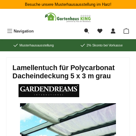
Besuche unsere Musterhausausstellung im Harz!
Zum Hauptinhalt springen
War
Navigation
Musterhausausstellung
2% Skonto bei Vorkasse
Lamellentuch für Polycarbonat
Dacheindeckung 5 x 3 m grau
Bildergalerie überspringen