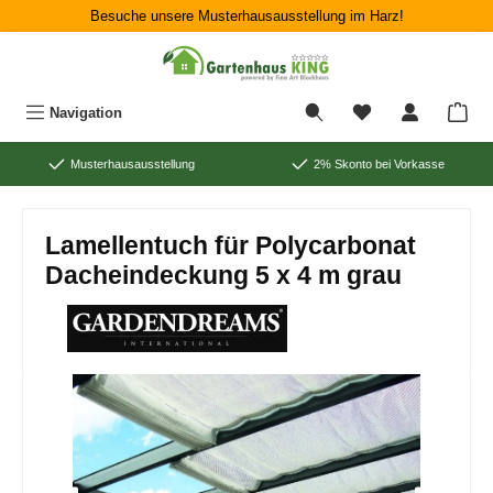
Besuche unsere Musterhausausstellung im Harz!
Zum Hauptinhalt springen
War
Navigation
Musterhausausstellung
2% Skonto bei Vorkasse
Lamellentuch für Polycarbonat
Dacheindeckung 5 x 4 m grau
Bildergalerie überspringen