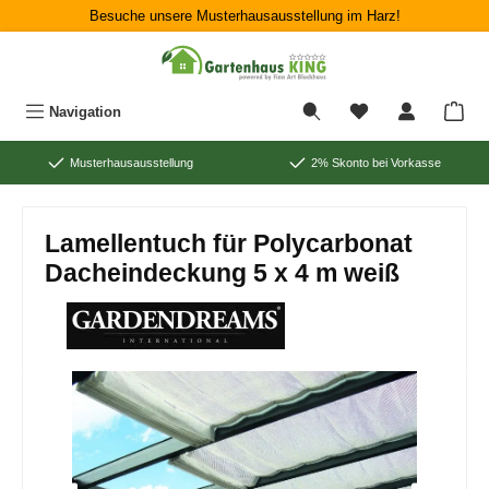
Besuche unsere Musterhausausstellung im Harz!
Zum Hauptinhalt springen
War
Navigation
Musterhausausstellung
2% Skonto bei Vorkasse
Lamellentuch für Polycarbonat
Dacheindeckung 5 x 4 m weiß
Bildergalerie überspringen