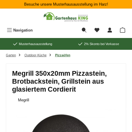
Besuche unsere Musterhausausstellung im Harz!
Zum Hauptinhalt springen
War
Navigation
Musterhausausstellung
2% Skonto bei Vorkasse
Garten
Outdoor-Küche
Pizzaöfen
Megrill 350x20mm Pizzastein,
Brotbackstein, Grillstein aus
glasiertem Cordierit
Megrill
Bildergalerie überspringen