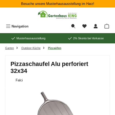
Besuche unsere Musterhausausstellung im Harz!
Zum Hauptinhalt springen
War
Navigation
Musterhausausstellung
2% Skonto bei Vorkasse
Garten
Outdoor-Küche
Pizzaöfen
Pizzaschaufel Alu perforiert
32x34
Falci
Bildergalerie überspringen