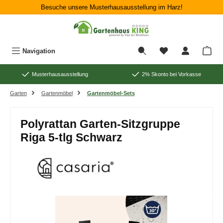
Besuche unsere Musterhausausstellung im Harz!
Zum Hauptinhalt springen
War
Navigation
Musterhausausstellung
2% Skonto bei Vorkasse
Garten
Gartenmöbel
Gartenmöbel-Sets
Polyrattan Garten-Sitzgruppe
Riga 5-tlg Schwarz
Bildergalerie überspringen