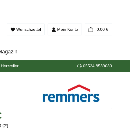
Warenkorb e
Wunschzettel
Mein Konto
0,00 €
Magazin
 Hersteller
05524 8539080
€
 €*)