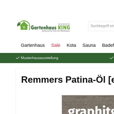
um Hauptinhalt springen
Zur Suche springen
Gartenhaus
Sale
Kota
Sauna
Badef
Musterhausausstellung
Remmers Patina-Öl [e
Bildergalerie überspringen