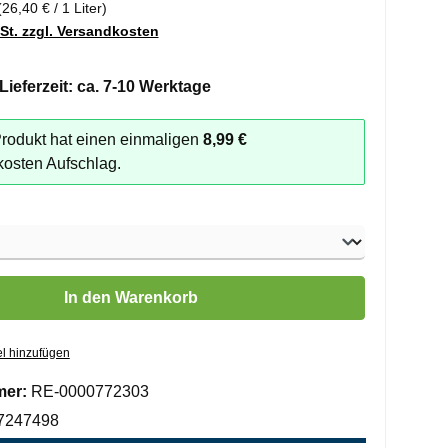
(26,40 € / 1 Liter)
wSt. zzgl. Versandkosten
Lieferzeit: ca. 7-10 Werktage
rodukt hat einen einmaligen
8,99 €
osten Aufschlag.
len
 Gib den gewünschten Wert ein oder benutze die Schaltflächen um die 
In den Warenkorb
l hinzufügen
mer:
RE-0000772303
7247498