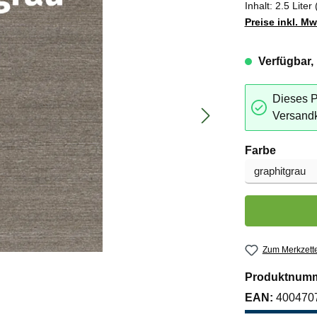
Inhalt:
2.5 Liter
Preise inkl. M
Verfügbar, 
Dieses P
Versandk
auswäh
Farbe
Produkt Anzahl:
Zum Merkzette
Produktnum
EAN:
400470