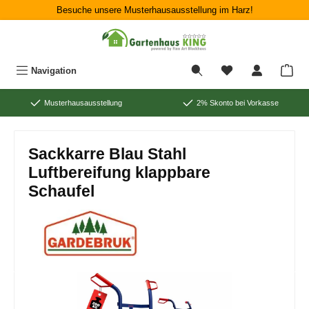
Besuche unsere Musterhausausstellung im Harz!
Zum Hauptinhalt springen
War
Navigation
Musterhausausstellung
2% Skonto bei Vorkasse
Sackkarre Blau Stahl
Luftbereifung klappbare
Schaufel
Bildergalerie überspringen