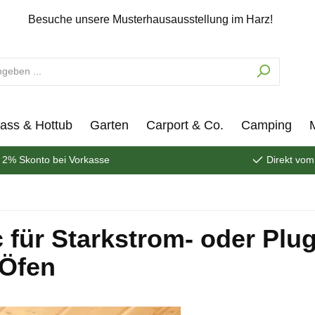
Besuche unsere Musterhausausstellung im Harz!
ass & Hottub
Garten
Carport & Co.
Camping
2% Skonto bei Vorkasse
Direkt vom
 für Starkstrom- oder Plug
-Öfen