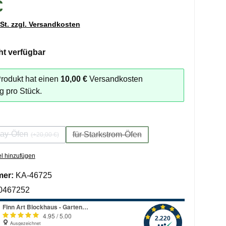
€
wSt. zzgl. Versandkosten
ht verfügbar
rodukt hat einen
10,00 €
Versandkosten
g pro Stück.
auswählen
lay-Öfen
für Starkstrom-Öfen
(+20,00 €)
(Diese Option ist zurzeit nicht verfügbar.)
(Diese Option ist zurzeit nicht verfügb
l hinzufügen
mer:
KA-46725
0467252