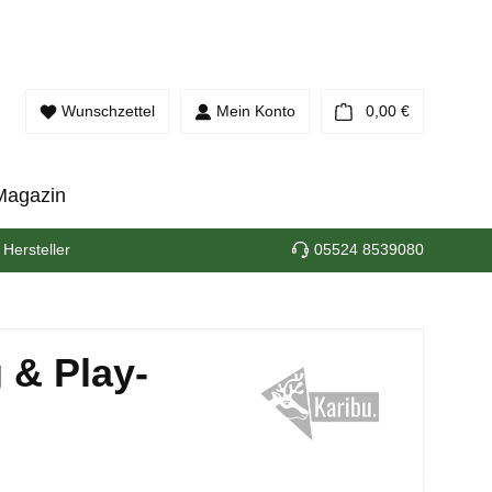
Warenkorb e
Wunschzettel
Mein Konto
0,00 €
Magazin
 Hersteller
05524 8539080
 & Play-