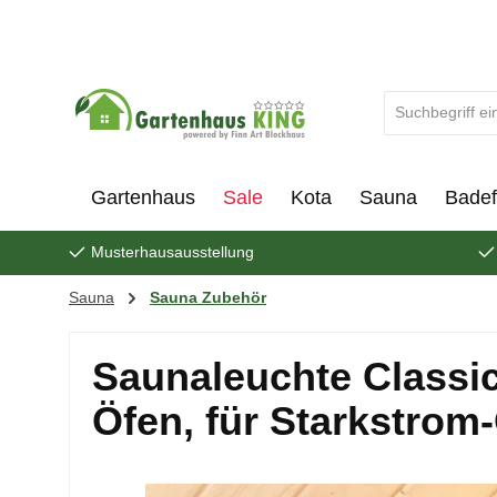
um Hauptinhalt springen
Zur Suche springen
Gartenhaus
Sale
Kota
Sauna
Badef
Musterhausausstellung
Sauna
Sauna Zubehör
Saunaleuchte Classic
Öfen, für Starkstrom
Bildergalerie überspringen