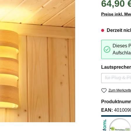
64,90 
Preise inkl. M
Derzeit nic
Dieses P
Aufschla
Lautsprecher
für Plug & P
Zum Merkzette
Produktnum
EAN:
401009