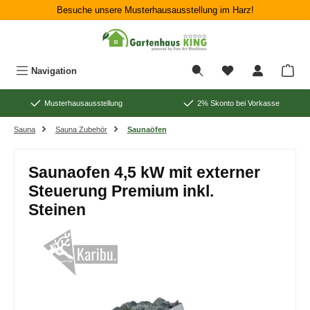
Besuche unsere Musterhausausstellung im Harz!
Zum Hauptinhalt springen
War
Navigation
Musterhausausstellung
2% Skonto bei Vorkasse
Sauna
Sauna Zubehör
Saunaöfen
Saunaofen 4,5 kW mit externer
Steuerung Premium inkl.
Steinen
Bildergalerie überspringen