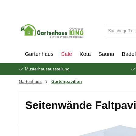
um Hauptinhalt springen
Zur Suche springen
Gartenhaus
Sale
Kota
Sauna
Badef
Musterhausausstellung
Gartenhaus
Gartenpavillon
Seitenwände Faltpavi
Bildergalerie überspringen