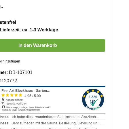
t.
tenfrei
Lieferzeit: ca. 1-3 Werktage
 Gib den gewünschten Wert ein oder benutze die Schaltflächen um die 
In den Warenkorb
l hinzufügen
mer:
DB-107101
9120772