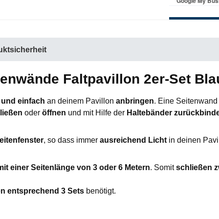
ktsicherheit
tenwände Faltpavillon 2er-Set Bl
 und einfach
an deinem Pavillon
anbringen
. Eine Seitenwand 
ließen
oder
öffnen
und mit Hilfe der
Haltebänder zurückbind
eitenfenster
, so dass immer
ausreichend Licht
in deinen Pavill
mit einer Seitenlänge von 3 oder 6 Metern
. Somit
schließen z
en entsprechend 3 Sets
benötigt.