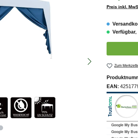
Preis inkl. MwS
Versandkos
Verfügbar, 
Produkt Anzahl:
Zum Merkzette
Produktnum
EAN:
425177