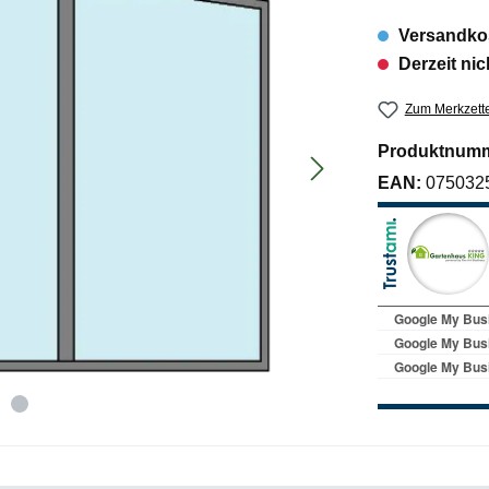
Versandkos
Derzeit nic
Zum Merkzette
Produktnum
EAN:
075032