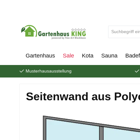
um Hauptinhalt springen
Zur Suche springen
Gartenhaus
Sale
Kota
Sauna
Badef
Musterhausausstellung
Seitenwand aus Polyc
Bildergalerie überspringen