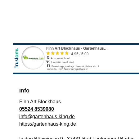
Info
Finn Art Blockhaus
05524 8539080
info@gartenhaus-king.de
https://gartenhaus-king.de
In den Bühwiesen 9
-
37431
Bad Lauterberg / Barbis