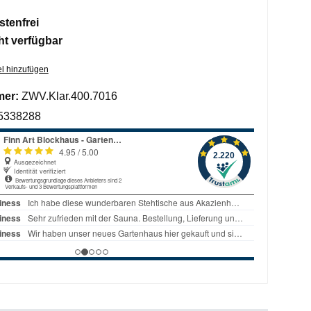
tenfrei
ht verfügbar
l hinzufügen
mer:
ZWV.Klar.400.7016
5338288