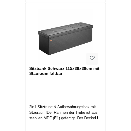
Daten:Maße (LxBxH): 76 x 38 x
die geräumige Truhe einlegen oder
38 cmMaße geklappt (LxBxH): 76 x 38 x 7
herausnehmen.Die Sitzfläche ist mit
cmVolumen: 100 LiterMax. statische
hochdichtem Schaumstoff gepolstert und
Belastbarkeit: 300 kgMaterial Oberflächen
sorgt so für einen angenehmen
Stoffbezug: 100 % PolyesterMaterial
Sitzkomfort. Der Innenboden des
Innenpolster Stoffbezug: 100 %
Sitzhockers schützt den Inhalt gegen
PolyurethanMaterial Innenpolsterung: 100
Feuchtigkeit. Die Oberfläche ist sehr
% PolyurethanMaterial Gestell: MDF (E1
robust und pflegeleicht.Mit einem
mitteldichte Faserplatte)Farben:
Stauraum von 130 Litern ist die Sitztruhe
BeigeLieferumfang:1 x Sitztruhe
ein sehr geräumiger und praktischer
Aufbewahrungshelfer für Spielzeug,
Magazine, Bücher, Kleidung, Schuhe
Sitzbank Schwarz 115x38x38cm mit
u.v.m. und hat eine herausnehmbare
Stauraum faltbar
Trennwand.Sollten Sie die Bank einmal
nicht benötigen, können Sie diese
platzsparend auf eine Höhe von 7 cm
falten und unter dem Bett oder neben dem
Schrank leicht verstauen.Vielseitig
einsetzbar
2in1 Sitztruhe & Aufbewahrungsbox mit
als:SitzbankAufbewahrungsboxFußbankS
Stauraum!Der Rahmen der Truhe ist aus
pielzeugkisteuvm. Produktvorteile:faltbar
stabilen MDF (E1) gefertigt. Der Deckel ist
und platzsparend130 L VolumenDeckel
extra dick und kann komplett
komplett abnehmbargepolsterte
abgenommen werden. So kann man