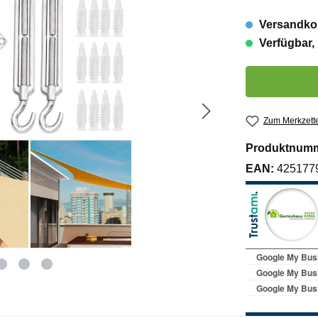
Versandkos
Verfügbar, 
Produkt Anzahl:
Zum Merkzette
Produktnum
EAN:
425177