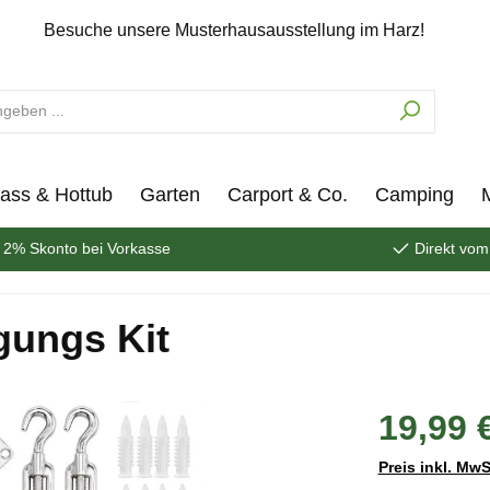
Besuche unsere Musterhausausstellung im Harz!
ass & Hottub
Garten
Carport & Co.
Camping
2% Skonto bei Vorkasse
Direkt vom
gungs Kit
19,99 
Preis inkl. MwS