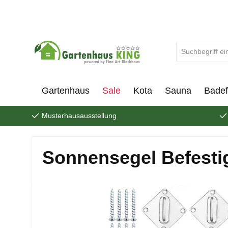
um Hauptinhalt springen
Zur Suche springen
Gartenhaus
Sale
Kota
Sauna
Badef
Musterhausausstellung
Sonnensegel Befesti
Bildergalerie überspringen