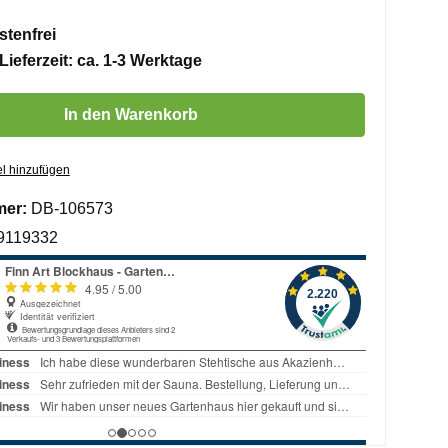
tenfrei
Lieferzeit: ca. 1-3 Werktage
 Gib den gewünschten Wert ein oder benutze die Schaltflächen um die 
In den Warenkorb
l hinzufügen
mer:
DB-106573
9119332