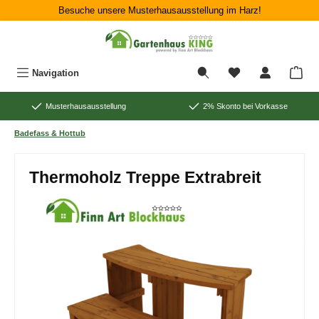
Besuche unsere Musterhausausstellung im Harz!
Zum Hauptinhalt springen
War
Navigation
Musterhausausstellung
2% Skonto bei Vorkasse
Badefass & Hottub
Thermoholz Treppe Extrabreit
Bildergalerie überspringen