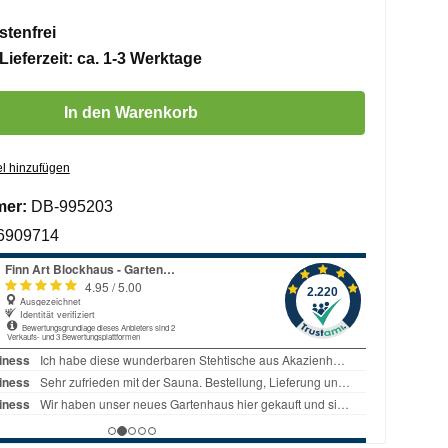
tenfrei
Lieferzeit: ca. 1-3 Werktage
 Gib den gewünschten Wert ein oder benutze die Schaltflächen um die 
In den Warenkorb
l hinzufügen
mer:
DB-995203
6909714