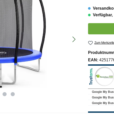
Versandkos
Verfügbar, 
Produkt Anzahl:
Zum Merkzette
Produktnum
EAN:
425177