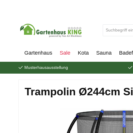
um Hauptinhalt springen
Zur Suche springen
Gartenhaus
Sale
Kota
Sauna
Badef
Musterhausausstellung
Trampolin Ø244cm Si
Bildergalerie überspringen