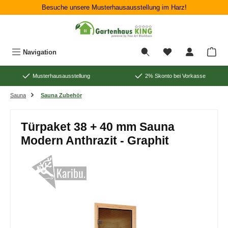
Besuche unsere Musterhausausstellung im Harz!
Zum Hauptinhalt springen
War
Navigation
Musterhausausstellung
2% Skonto bei Vorkasse
Sauna
Sauna Zubehör
Türpaket 38 + 40 mm Sauna
Modern Anthrazit - Graphit
Bildergalerie überspringen