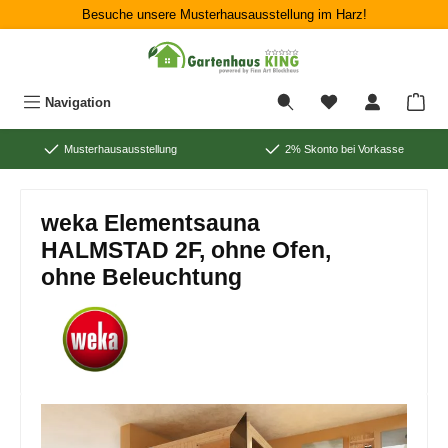
Besuche unsere Musterhausausstellung im Harz!
Zum Hauptinhalt springen
War
Navigation
Musterhausausstellung
2% Skonto bei Vorkasse
weka Elementsauna
HALMSTAD 2F, ohne Ofen,
ohne Beleuchtung
Bildergalerie überspringen