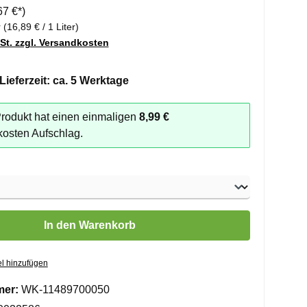
67 €*)
r
(16,89 € / 1 Liter)
wSt. zzgl. Versandkosten
Lieferzeit: ca. 5 Werktage
rodukt hat einen einmaligen
8,99 €
osten Aufschlag.
len
 Gib den gewünschten Wert ein oder benutze die Schaltflächen um die 
In den Warenkorb
l hinzufügen
mer:
WK-11489700050