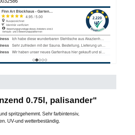
0032586
zend 0.75l, palisander"
 und spritzgehemmt. Sehr farbintensiv,
ten. UV-und wetterbeständig.