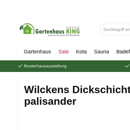
um Hauptinhalt springen
Zur Suche springen
Gartenhaus
Sale
Kota
Sauna
Badef
Musterhausausstellung
Wilckens Dickschicht
palisander
Bildergalerie überspringen