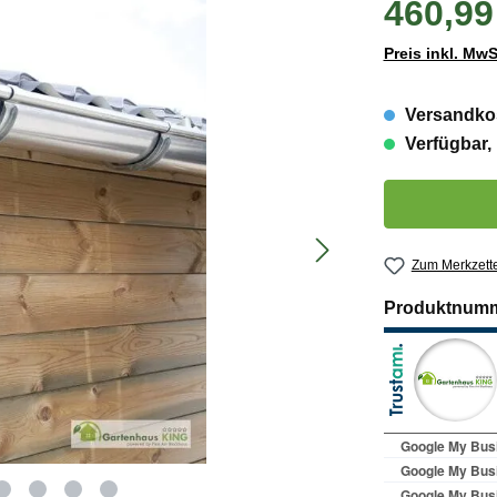
460,99
Preis inkl. MwS
Versandkos
Verfügbar, 
Produkt Anzahl:
Zum Merkzette
Produktnum