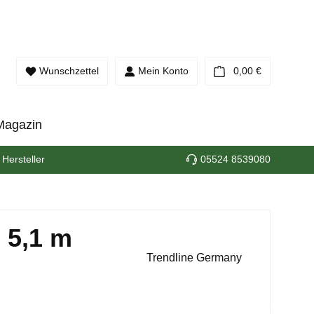
Warenkorb e
Wunschzettel
Mein Konto
0,00 €
Magazin
 Hersteller
05524 8539080
 5,1 m
Trendline Germany