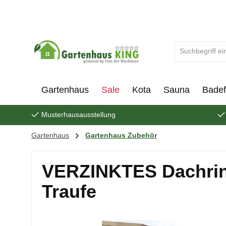
um Hauptinhalt springen
Zur Suche springen
Gartenhaus
Sale
Kota
Sauna
Badef
Musterhausausstellung
Gartenhaus
Gartenhaus Zubehör
VERZINKTES Dachrinn
Traufe
Bildergalerie überspringen