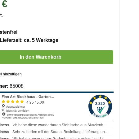
 €
t.
tenfrei
Lieferzeit: ca. 5 Werktage
 Gib den gewünschten Wert ein oder benutze die Schaltflächen um die 
In den Warenkorb
l hinzufügen
mer:
65008