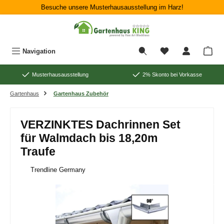
Besuche unsere Musterhausausstellung im Harz!
Zum Hauptinhalt springen
War
Navigation
Musterhausausstellung
2% Skonto bei Vorkasse
Gartenhaus
Gartenhaus Zubehör
VERZINKTES Dachrinnen Set
für Walmdach bis 18,20m
Traufe
Trendline Germany
Bildergalerie überspringen