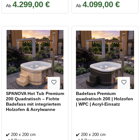
4.299,00 €
4.099,00 €
Regulärer Preis:
Regulärer Preis:
Ab
Ab
SPANOVA Hot Tub Premium
Badefass Premium
200 Quadratisch – Fichte
quadratisch 200 | Holzofen
Badefass mit integriertem
| WPC | Acryl-Einsatz
Holzofen & Acrylwanne
✔️ 200 x 200 cm
✔️ 200 x 200 cm