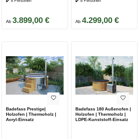
✔️ 8 Personen
✔️ 8 Personen
3.899,00 €
4.299,00 €
Regulärer Preis:
Regulärer Preis:
Ab
Ab
Badefass Prestige|
Badefass 180 Außenofen |
Holzofen | Thermoholz |
Holzofen | Thermoholz |
Acryl-Einsatz
LDPE-Kunststoff-Einsatz