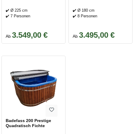
✔️ Ø 225 cm
✔️ Ø 180 cm
✔️ 7 Personen
✔️ 8 Personen
3.549,00 €
3.495,00 €
Regulärer Preis:
Regulärer Preis:
Ab
Ab
Badefass 200 Prestige
Quadratisch Fichte