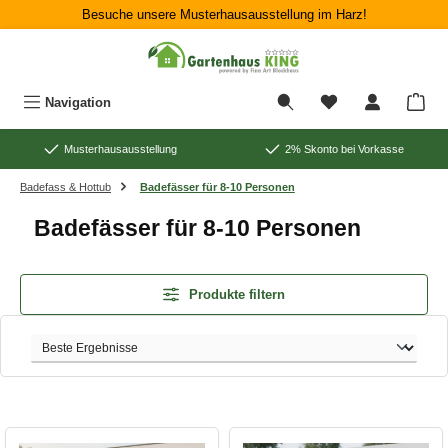
Besuche unsere Musterhausausstellung im Harz!
Zum Hauptinhalt springen
War
Navigation
Musterhausausstellung
2% Skonto bei Vorkasse
Badefass & Hottub
Badefässer für 8-10 Personen
Badefässer für 8-10 Personen
Produkte filtern