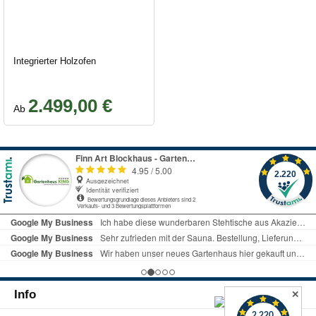
Integrierter Holzofen
2.499,00 €
Regulärer Preis:
Ab
Info
✕