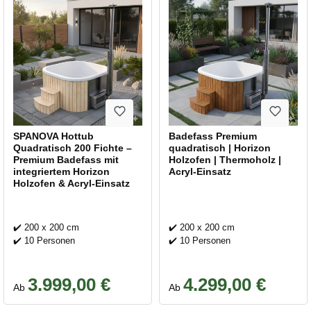
SPANOVA Hottub
Badefass Premium
Quadratisch 200 Fichte –
quadratisch | Horizon
Premium Badefass mit
Holzofen | Thermoholz |
integriertem Horizon
Acryl-Einsatz
Holzofen & Acryl-Einsatz
✔️ 200 x 200 cm
✔️ 200 x 200 cm
✔️ 10 Personen
✔️ 10 Personen
3.999,00 €
4.299,00 €
Regulärer Preis:
Regulärer Preis:
Ab
Ab