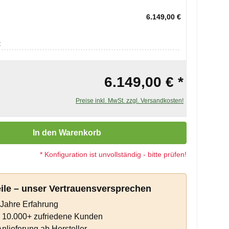
6.149,00 €
:
6.149,00 € *
Preise inkl. MwSt. zzgl. Versandkosten!
 Gib den gewünschten Wert ein oder benutze die Schaltflächen um die 
In den Warenkorb
* Konfiguration ist unvollständig - bitte prüfen!
eile – unser Vertrauensversprechen
Jahre Erfahrung
s 10.000+ zufriedene Kunden
Anlieferung ab Hersteller