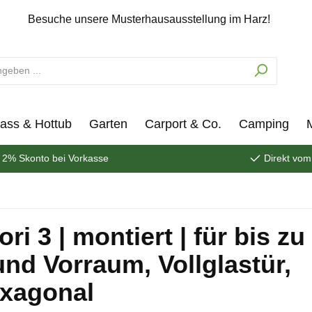
Besuche unsere Musterhausausstellung im Harz!
ass & Hottub
Garten
Carport & Co.
Camping
2% Skonto bei Vorkasse
Direkt vom
i 3 | montiert | für bis zu
und Vorraum, Vollglastür,
exagonal