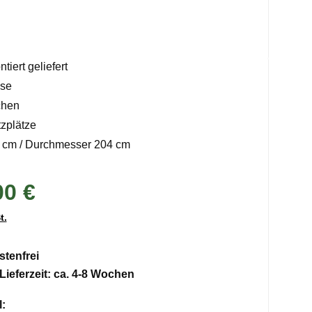
tiert geliefert
sse
chen
tzplätze
 cm / Durchmesser 204 cm
00 €
t.
tenfrei
Lieferzeit: ca. 4-8 Wochen
auswählen
: