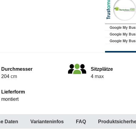
Durchmesser
Sitzplätze
204
cm
4
max
Lieferform
montiert
he Daten
Varianteninfos
FAQ
Produktsicherhe