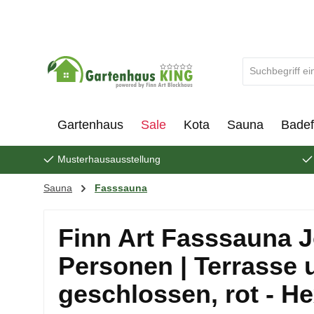
um Hauptinhalt springen
Zur Suche springen
Gartenhaus
Sale
Kota
Sauna
Badef
Musterhausausstellung
Sauna
Fasssauna
Finn Art Fasssauna Jor
Personen | Terrasse 
geschlossen, rot - H