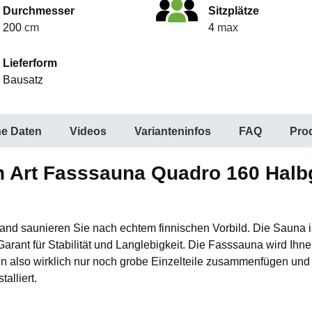
Durchmesser
Sitzplätze
200
cm
4
max
Lieferform
Bausatz
he Daten
Videos
Varianteninfos
FAQ
Prod
n Art Fasssauna Quadro 160 Hal
nd saunieren Sie nach echtem finnischen Vorbild. Die Sauna
rant für Stabilität und Langlebigkeit. Die Fasssauna wird Ihnen
en also wirklich nur noch grobe Einzelteile zusammenfügen und
alliert.