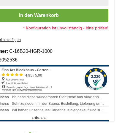
 Gib den gewünschten Wert ein oder benutze die Schaltflächen um die 
In den Warenkorb
* Konfiguration ist unvollständig - bitte prüfen!
l hinzufügen
mer:
C-16B20-HGR-1000
6052536