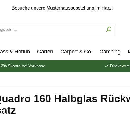
Besuche unsere Musterhausausstellung im Harz!
ass & Hottub
Garten
Carport & Co.
Camping
2% Skonto bei Vorkasse
Direkt vom
Quadro 160 Halbglas Rück
satz