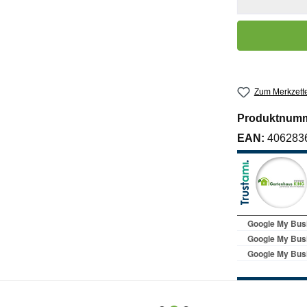
Produkt Anzahl:
Zum Merkzette
Produktnum
EAN:
406283