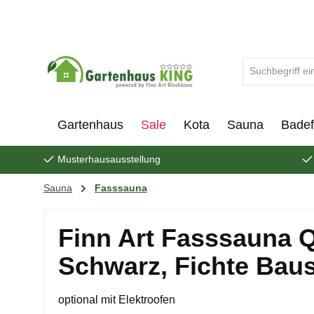
um Hauptinhalt springen
Zur Suche springen
Gartenhaus
Sale
Kota
Sauna
Badef
Musterhausausstellung
Sauna
Fasssauna
Finn Art Fasssauna 
Schwarz, Fichte Bau
optional mit Elektroofen