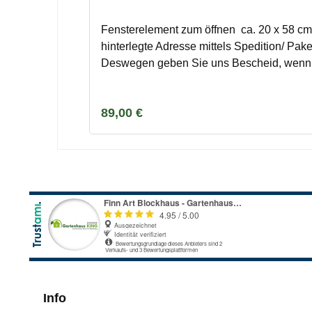
Fensterelement zum öffnen ca. 20 x 58 cm
hinterlegte Adresse mittels Spedition/ P
Deswegen geben Sie uns Bescheid, wenn d
kann nicht einzeln bestellt werden und ist 
erhältlich.
Regulärer Preis:
89,00 €
Info