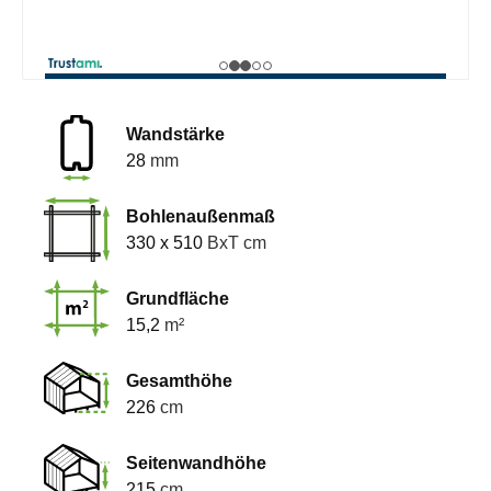
Wandstärke
28
mm
Bohlenaußenmaß
330 x 510
BxT cm
Grundfläche
15,2
m²
Gesamthöhe
226
cm
Seitenwandhöhe
215
cm