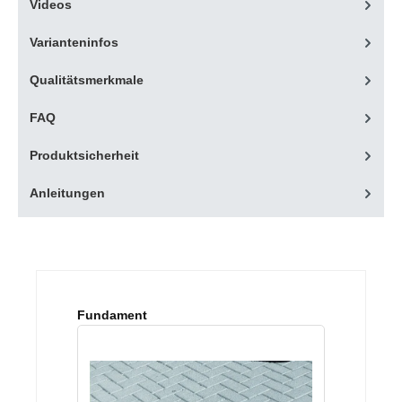
Videos
Varianteninfos
Qualitätsmerkmale
FAQ
Produktsicherheit
Anleitungen
Produktgalerie überspringen
Fundament