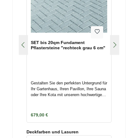
SET bis 20qm Fundament
Pflastersteine "rechteck grau 6 cm"
Gestalten Sie den perfekten Untergrund für
Ihr Gartenhaus, Ihren Pavillon, Ihre Sauna
oder Ihre Kota mit unserem hochwertigen
Artikelset Pflastersteine. Dieses Set ist
speziell für Flächen bis zu 20 qm
konzipiert und bietet Ihnen alles, was Sie
Regulärer Preis:
679,00 €
für eine stabile und ansprechende
Fundamentierung
benötigen.Produktdetails:Rechteckpflaster
Produktgalerie überspringen
Deckfarben und Lasuren
steine: 24 Lagen Rechteckpflaster grau