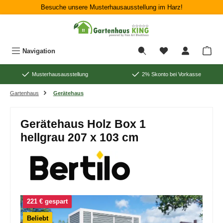
Besuche unsere Musterhausausstellung im Harz!
Zum Hauptinhalt springen
War
Navigation
Musterhausausstellung
2% Skonto bei Vorkasse
Gartenhaus
Gerätehaus
Gerätehaus Holz Box 1
hellgrau 207 x 103 cm
Bildergalerie überspringen
221 € gespart
Beliebt