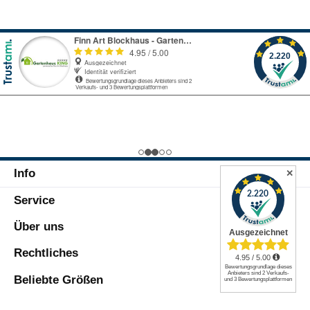
Lasuren in das Holz eindringen und einen
Blättert nicht abAlkalibeständig, auch für
dünnen Film bilden, wodurch die Maserung
mineralische UntergründeWetterfest und
und Textur des Holzes sichtbar bleibt.
feuchtigkeitsregulierendLösemittelarm,
Durch die deckende Eigenschaft von
umweltgerecht,
Lacken und ihrer Möglichkeit mit dunkleren
geruchsmildVerbrauch: ca.100 ml/m² pro
Farbtönen versehen zu werden, bieten sie
ArbeitsgangHINWEIS: Unsere Farb-Sets
einen stärkeren UV-Schutz für
reichen für einen Anstrich. Wir empfehlen
Holzkonstruktionen.Das Set besteht
für ein optimales Ergebnis zwei bis drei
auswasserbasiertem
Arbeitsgänge. Bitte passen Sie die
Isoliergrundlösemittelbasierter
Farbmenge Ihrem ggf. Ihrem Bedarf
Holzschutzimprägnierungwasserbasierter,
an.Abb. dient zur Illustration.Bestelltes
hochdeckender
Zubehör wird immer separat unmittelbar
WetterschutzfarbeIsoliergrund:Hochdecke
nach Bestellung/ Zahlungseingang an die
Info
ndWetterfest und
✕
hinterlegte Adresse mittels Spedition/
feuchtigkeitsregulierendVermindert
Paketdienst versendet. Nichtannahme
Service
Gelbverfärbungen aufgrund
oder Terminverschiebungen können
wasserlöslicher Holzinhaltsstoffe bei
Lagerkosten nach sich ziehen. Deswegen
hellen DeckanstrichenHolzschutz-
Über uns
geben Sie uns Bescheid, wenn das
Grundierung:Vorbeugender Schutz gegen
Zubehör nicht unmittelbar versendet
holzverfärbende Pilze (Bläue),
Rechtliches
werden kann, um Kosten zu vermeiden.
holzzerstörende Pilze (Fäulnis) &
InsektenQuellbeständigkeit,
Beliebte Größen
FeuchtigkeitsregulierungGute Haftung für
nachfolgende AnstricheVerbrauch: ca. 140-