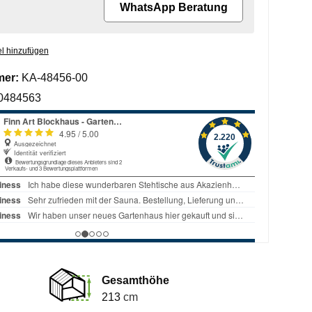
WhatsApp Beratung
l hinzufügen
mer:
KA-48456-00
0484563
Gesamthöhe
213
cm