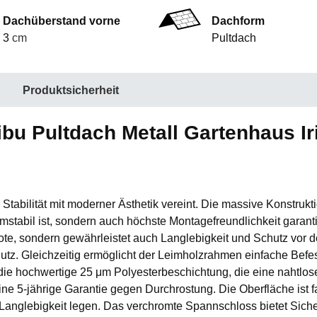
Dachüberstand vorne
Dachform
3
cm
Pultdach
Produktsicherheit
bu Pultdach Metall Gartenhaus Ir
tabilität mit moderner Ästhetik vereint. Die massive Konstrukti
mstabil ist, sondern auch höchste Montagefreundlichkeit garan
Note, sondern gewährleistet auch Langlebigkeit und Schutz vor
chutz. Gleichzeitig ermöglicht der Leimholzrahmen einfache Be
ie hochwertige 25 μm Polyesterbeschichtung, die eine nahtlose 
ne 5-jährige Garantie gegen Durchrostung. Die Oberfläche ist f
f Langlebigkeit legen. Das verchromte Spannschloss bietet Sich