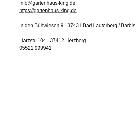
info@gartenhaus-king.de
https://gartenhaus-king.de
In den Bühwiesen 9
-
37431
Bad Lauterberg / Barbis
Harzstr. 104
-
37412
Herzberg
05521 999941