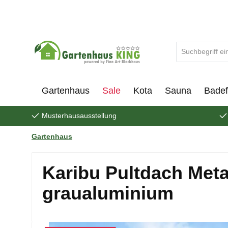
um Hauptinhalt springen
Zur Suche springen
Gartenhaus
Sale
Kota
Sauna
Badef
Musterhausausstellung
Gartenhaus
Karibu Pultdach Metal
graualuminium
Bildergalerie überspringen