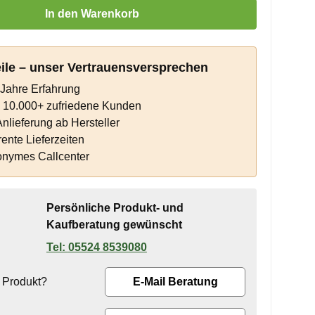
 Gib den gewünschten Wert ein oder benutze die Schaltflächen um die 
In den Warenkorb
eile – unser Vertrauensversprechen
Jahre Erfahrung
s 10.000+ zufriedene Kunden
Anlieferung ab Hersteller
ente Lieferzeiten
onymes Callcenter
Persönliche Produkt- und
Kaufberatung gewünscht
05524 8539080
 Produkt?
E-Mail Beratung