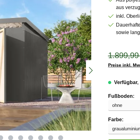
aus verzug
inkl. Oberl
Dauerhafte
sowie lang
1.899,99
Preise inkl. M
Verfügbar, 
au
Fußboden:
auswä
Farbe: