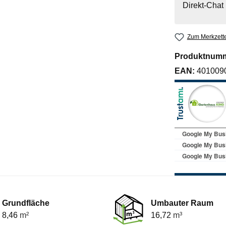
Direkt-Chat
Zum Merkzette
Produktnum
EAN:
401009
Grundfläche
Umbauter Raum
8,46
m²
16,72
m³