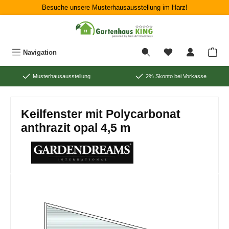
Besuche unsere Musterhausausstellung im Harz!
Zum Hauptinhalt springen
War
Navigation
Musterhausausstellung
2% Skonto bei Vorkasse
Keilfenster mit Polycarbonat
anthrazit opal 4,5 m
Bildergalerie überspringen