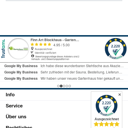
Info
✕
Service
Über uns
Rechtliches