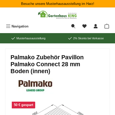
Besuche unsere Musterhausausstellung im Harz!
Zum Hauptinhalt springen
War
Navigation
Musterhausausstellung
2% Skonto bei Vorkasse
Palmako Zubehör Pavillon
Palmako Connect 28 mm
Boden (innen)
Bildergalerie überspringen
50 € gespart