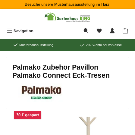
Besuche unsere Musterhausausstellung im Harz!
Zum Hauptinhalt springen
War
Navigation
Musterhausausstellung
2% Skonto bei Vorkasse
Palmako Zubehör Pavillon
Palmako Connect Eck-Tresen
Bildergalerie überspringen
30 € gespart