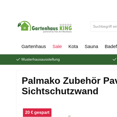
um Hauptinhalt springen
Zur Suche springen
Gartenhaus
Sale
Kota
Sauna
Badef
Musterhausausstellung
Palmako Zubehör Pav
Sichtschutzwand
Bildergalerie überspringen
20 € gespart