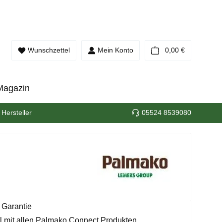
Warenkorb e
Wunschzettel
Mein Konto
0,00 €
Magazin
 Hersteller
05524 8539080
 Garantie
 mit allen Palmako Connect Produkten