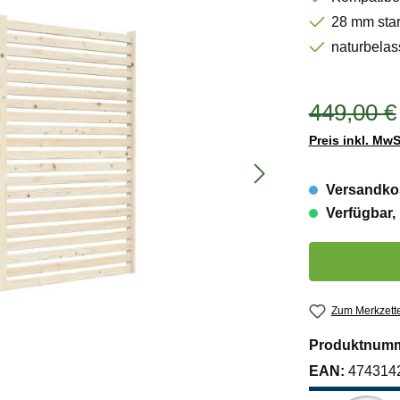
28 mm star
naturbela
449,00 €
Preis inkl. MwS
Versandkos
Verfügbar, 
Produkt Anzahl:
Zum Merkzette
Produktnum
EAN:
474314