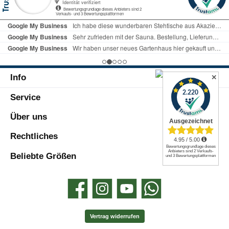
zusammenfaltbarweiche Oberfläche aus
aus wärmeisolierender, schmutz-, sand-
150 g/m² Fleecemit praktischem Tragegriff
und wasserdichter
zum einfachen Transportierengeringes
AluminiumbeschichtungWasserdicht!Die A
Eigengewicht - leicht zu tragenmit
luminiumbeschichtung schützt die Decke
Klettverschlussgroße
vor Feuchtigkeit. So bleibt der Körper
Liegeflächeverstärkte Randnaht aus
trocken und die Körperwärme wird
Oxford Materialwaschbar per
gespeichert. Damit bleiben Sie vor Kälte
HandwäscheTechnische Daten:Maße
Info
und Nässe geschützt. Die
✕
(LxB): 200 x 200 cm Maße
Alubeschichtung sorgt außerdem dafür,
zusammengefaltet: 40 x 25 x 12
Service
dass kein Sand oder grober Schmutz an
cm Material Oberseite: 100%
der Decke kleben bleibt.Leichter
PolyesterMaterial Füllung: 2 mm
Transport!Die Campingdecke ist mit dem
Über uns
SchaumstoffMaterial Unterseite:
Tragegriff leicht zu transportieren. Sie
AluminiumGewicht: ca. 1 kgFarbe:
kann einfach zusammengefaltet
Rechtliches
BlumenLieferumfang:1 x Picknickdecke
und platzsparend verstaut werden. Einfach
nach dem Picknick falten, mit dem
Beliebte Größen
Klettverschluss verschließen, fertig.
Kompakt gefaltet ist die Decke handliche
40 x 25 x 12 cm groß. Produktvorteile:3
Facebook
Instagram
YouTube
WhatsApp
effektive Schichtenfür 4 - 6
Personenweich auf der Haut, gut
gepolstert, strapazierfähige
Vertrag widerrufen
Alubeschichtungwasserdicht,