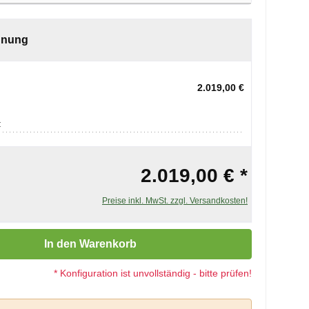
hnung
2.019,00 €
:
2.019,00 € *
Preise inkl. MwSt. zzgl. Versandkosten!
 Gib den gewünschten Wert ein oder benutze die Schaltflächen um die 
In den Warenkorb
* Konfiguration ist unvollständig - bitte prüfen!