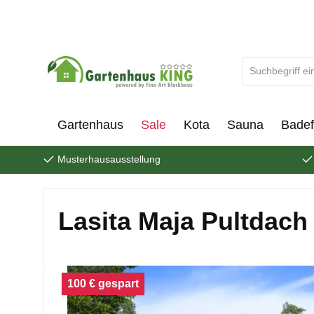
um Hauptinhalt springen
Zur Suche springen
Gartenhaus
Sale
Kota
Sauna
Badef
Musterhausausstellung
Lasita Maja Pultdac
Bildergalerie überspringen
100 € gespart