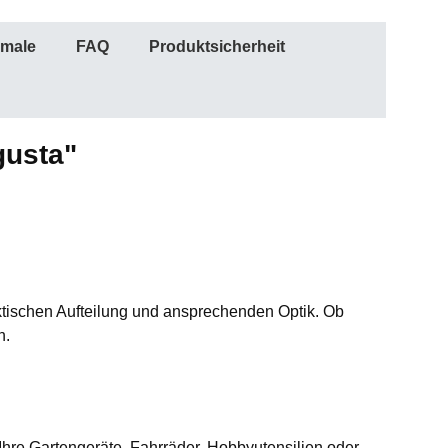
kmale
FAQ
Produktsicherheit
gusta"
ktischen Aufteilung und ansprechenden Optik. Ob
n.
Ihre Gartengeräte, Fahrräder, Hobbyutensilien oder