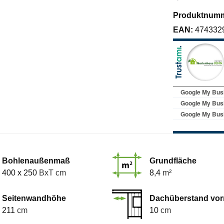
Produktnum
EAN:
474332
Bohlenaußenmaß
Grundfläche
400 x 250
BxT cm
8,4
m²
Seitenwandhöhe
Dachüberstand vor
211
cm
10
cm