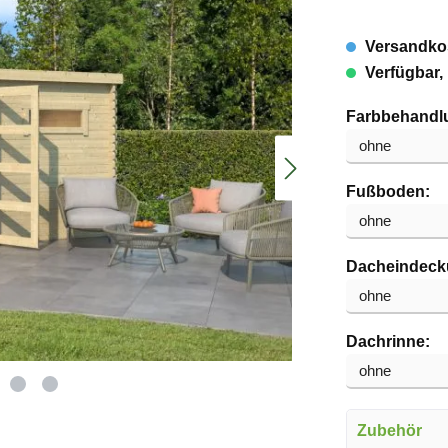
Versandkos
Verfügbar, 
Farbbehandl
au
Fußboden:
Dacheindeck
au
Dachrinne:
Zubehör