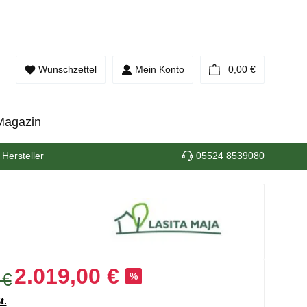
Warenkorb e
Wunschzettel
Mein Konto
0,00 €
Magazin
 Hersteller
05524 8539080
2.019,00 €
 €
%
t.