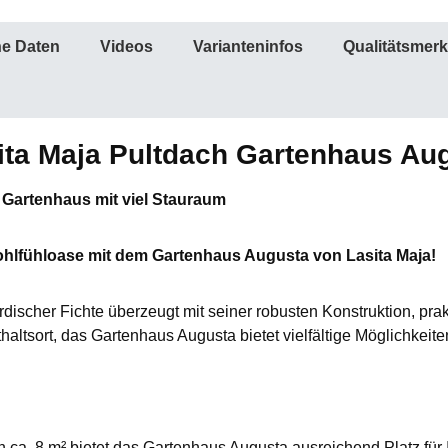
he Daten
Videos
Varianteninfos
Qualitätsmer
ita Maja Pultdach Gartenhaus Au
Gartenhaus mit viel Stauraum
ohlfühloase mit dem Gartenhaus Augusta von Lasita Maja!
ischer Fichte überzeugt mit seiner robusten Konstruktion, pra
ltsort, das Gartenhaus Augusta bietet vielfältige Möglichkeite
n ca. 8 m² bietet das Gartenhaus Augusta ausreichend Platz für 