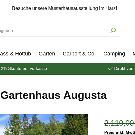
Besuche unsere Musterhausausstellung im Harz!
ass & Hottub
Garten
Carport & Co.
Camping
2% Skonto bei Vorkasse
Direkt vom
h Gartenhaus Augusta
2.119,00
Preis inkl. MwS