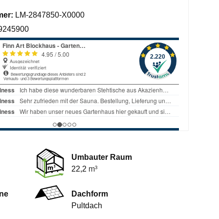
mer:
LM-2847850-X0000
9245900
Umbauter Raum
22,2
m³
ne
Dachform
Pultdach