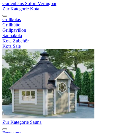
Gartenhaus Sofort Verfügbar
Zur Kategorie Kota
Grillkotas
Grillhütte
Grillpavillon
Saunakota
Kota Zubehör
Kota Sale
Zur Kategorie Sauna
Fasssauna