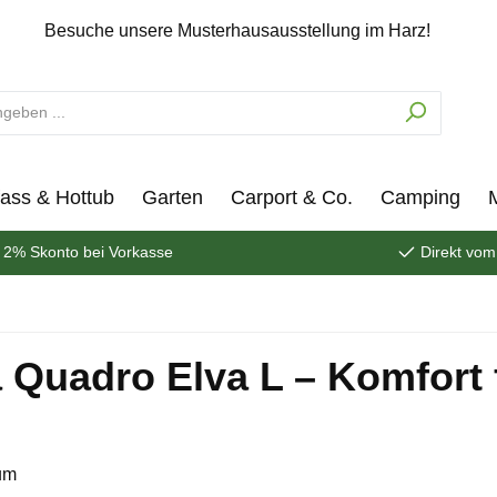
Besuche unsere Musterhausausstellung im Harz!
ass & Hottub
Garten
Carport & Co.
Camping
2% Skonto bei Vorkasse
Direkt vom
uadro Elva L – Komfort f
um