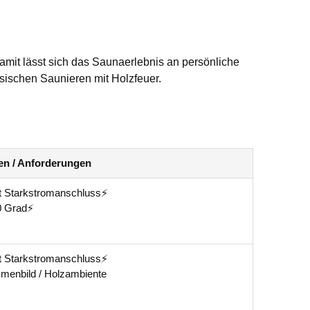
mit lässt sich das Saunaerlebnis an persönliche
ssischen Saunieren mit Holzfeuer.
en / Anforderungen
t Starkstromanschluss⚡
0 Grad⚡
t Starkstromanschluss⚡
menbild / Holzambiente