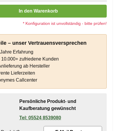
 Gib den gewünschten Wert ein oder benutze die Schaltflächen um die 
In den Warenkorb
* Konfiguration ist unvollständig - bitte prüfen!
eile – unser Vertrauensversprechen
Jahre Erfahrung
s 10.000+ zufriedene Kunden
Anlieferung ab Hersteller
ente Lieferzeiten
onymes Callcenter
Persönliche Produkt- und
Kaufberatung gewünscht
05524 8539080