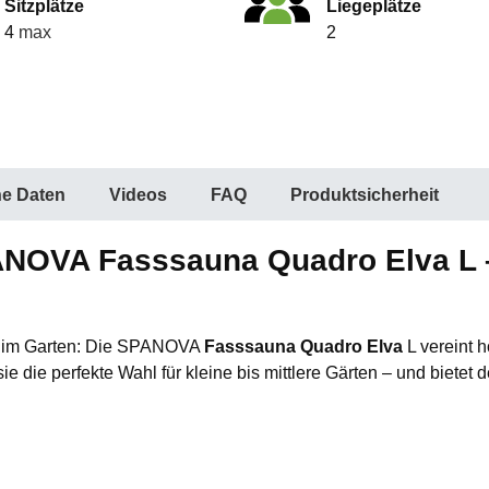
Sitzplätze
Liegeplätze
4
max
2
he Daten
Videos
FAQ
Produktsicherheit
NOVA Fasssauna Quadro Elva L –
na im Garten: Die SPANOVA
Fasssauna Quadro Elva
L vereint 
 die perfekte Wahl für kleine bis mittlere Gärten – und bietet 