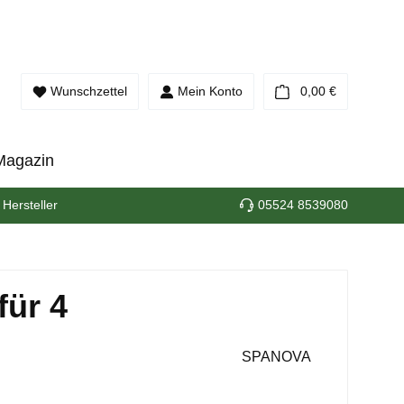
Warenkorb e
Wunschzettel
Mein Konto
0,00 €
Magazin
 Hersteller
05524 8539080
ür 4
SPANOVA