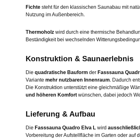
Fichte
steht für den klassischen Saunabau mit natür
Nutzung im Außenbereich.
Thermoholz
wird durch eine thermische Behandlung v
Beständigkeit bei wechselnden Witterungsbedingu
Konstruktion & Saunaerlebnis
Die
quadratische Bauform
der
Fasssauna Quadr
Variante
mehr nutzbaren Innenraum
. Dadurch en
Die Konstruktion unterstützt eine gleichmäßige Wärm
und höheren Komfort
wünschen, dabei jedoch Wert
Lieferung & Aufbau
Die
Fasssauna Quadro Elva L
wird
ausschließlic
Vorbereitung der Aufstellfläche im Garten oder auf d