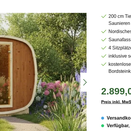
200 cm Tie
Saunieren
Nordisches
Saunafass 
4 Sitzplätz
inklusive 
kostenlose 
Bordsteink
2.899,
Preis inkl. MwS
Versandkos
Verfügbar, 