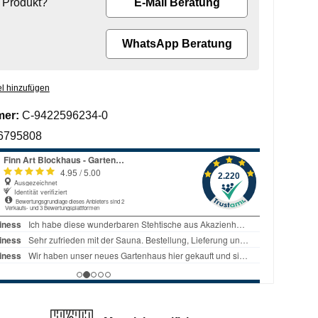
 Produkt?
E-Mail Beratung
WhatsApp Beratung
l hinzufügen
mer:
C-9422596234-0
6795808