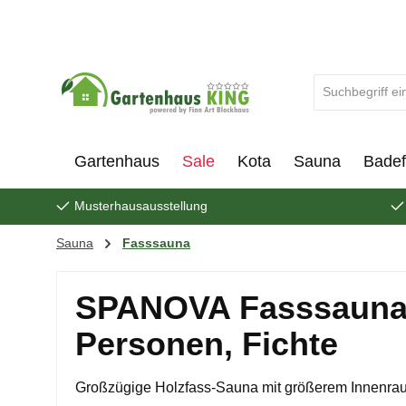
um Hauptinhalt springen
Zur Suche springen
Gartenhaus
Sale
Kota
Sauna
Badef
Musterhausausstellung
Sauna
Fasssauna
SPANOVA Fasssauna Q
Personen, Fichte
Großzügige Holzfass-Sauna mit größerem Innenra