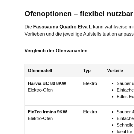
Ofenoptionen – flexibel nutzbar
Die
Fasssauna Quadro Elva L
kann wahlweise mi
Vorlieben und die jeweilige Aufstell­situation anpa
Vergleich der Ofenvarianten
Ofenmodell
Typ
Vorteile
Harvia BC 80 8KW
Elektro
Sauber 
Elektro-Ofen
Einfache
Edles Ed
FinTec Irmina 9KW
Elektro
Sauber 
Elektro-Ofen
Einfache
Schnelle
Ideal für