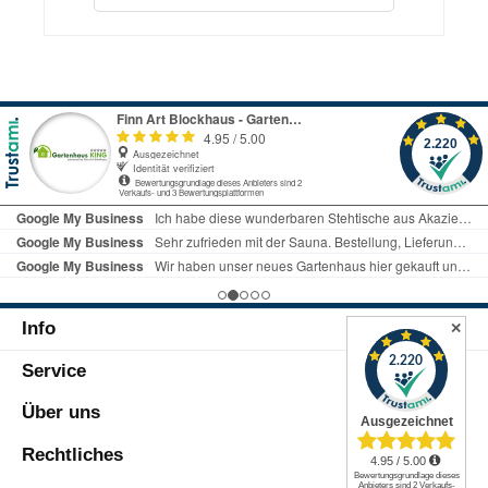
nachfolgende AnstricheVerbrauch: ca. 140-
Deckfarbe?Deckfarben sind Lacke und
160
bilden eine Schutzschicht, während
ml/m²Deckfarbe:Hochdeckend, Elastisch,
Lasuren in das Holz eindringen und einen
Blättert nicht abAlkalibeständig, auch für
dünnen Film bilden, wodurch die Maserung
mineralische UntergründeWetterfest und
und Textur des Holzes sichtbar bleibt.
feuchtigkeitsregulierendLösemittelarm,
Durch die deckende Eigenschaft von
umweltgerecht,
Lacken und ihrer Möglichkeit mit dunkleren
geruchsmildVerbrauch: ca.100 ml/m² pro
Farbtönen versehen zu werden, bieten sie
ArbeitsgangHINWEIS: Unsere Farb-Sets
einen stärkeren UV-Schutz für
reichen für einen Anstrich. Wir empfehlen
Holzkonstruktionen.Das Set besteht
für ein optimales Ergebnis zwei bis drei
auswasserbasiertem
Arbeitsgänge. Bitte passen Sie die
Isoliergrundlösemittelbasierter
Farbmenge Ihrem ggf. Ihrem Bedarf
Holzschutzimprägnierungwasserbasierter,
an.Abb. dient zur Illustration.Bestelltes
hochdeckender
Zubehör wird immer separat unmittelbar
WetterschutzfarbeIsoliergrund:Hochdecke
nach Bestellung/ Zahlungseingang an die
Info
ndWetterfest und
✕
hinterlegte Adresse mittels Spedition/
feuchtigkeitsregulierendVermindert
Paketdienst versendet. Nichtannahme
Service
Gelbverfärbungen aufgrund
oder Terminverschiebungen können
wasserlöslicher Holzinhaltsstoffe bei
Lagerkosten nach sich ziehen. Deswegen
hellen DeckanstrichenHolzschutz-
Über uns
geben Sie uns Bescheid, wenn das
Grundierung:Vorbeugender Schutz gegen
Zubehör nicht unmittelbar versendet
holzverfärbende Pilze (Bläue),
Rechtliches
werden kann, um Kosten zu vermeiden.
holzzerstörende Pilze (Fäulnis) &