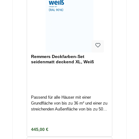
Remmers Deckfarben-Set
seidenmatt deckend XL, Weiß
Passend für alle Häuser mit einer
Grundfläche von bis zu 36 m² und einer zu
streichenden Außenfläche von bis zu 50
m².Das Set bietet Ihnen eine ausreichende
Menge an Grundierung und Deckfarbe, die
Sie für den Außenanstrich Ihres
Regulärer Preis:
445,00 €
Gartenhauses benötigen.Lasur oder
Deckfarbe?Deckfarben sind Lacke und