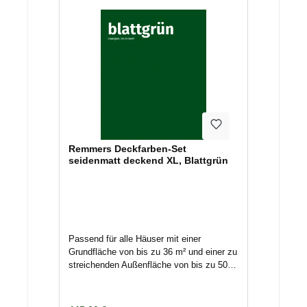
bilden eine Schutzschicht, während
Lasuren in das Holz eindringen und einen
dünnen Film bilden, wodurch die Maserung
und Textur des Holzes sichtbar bleibt.
Durch die deckende Eigenschaft von
Lacken und ihrer Möglichkeit mit dunkleren
Farbtönen versehen zu werden, bieten sie
einen stärkeren UV-Schutz für
Holzkonstruktionen.Das Set besteht
auswasserbasiertem
Isoliergrundlösemittelbasierter
Remmers Deckfarben-Set
Holzschutzimprägnierungwasserbasierter,
seidenmatt deckend XL, Blattgrün
hochdeckender
WetterschutzfarbeIsoliergrund:Hochdecke
ndWetterfest und
feuchtigkeitsregulierendVermindert
Gelbverfärbungen aufgrund
wasserlöslicher Holzinhaltsstoffe bei
Passend für alle Häuser mit einer
hellen DeckanstrichenHolzschutz-
Grundfläche von bis zu 36 m² und einer zu
Grundierung:Vorbeugender Schutz gegen
streichenden Außenfläche von bis zu 50
holzverfärbende Pilze (Bläue),
m².Das Set bietet Ihnen eine ausreichende
holzzerstörende Pilze (Fäulnis) &
Menge an Grundierung und Deckfarbe, die
InsektenQuellbeständigkeit,
Sie für den Außenanstrich Ihres