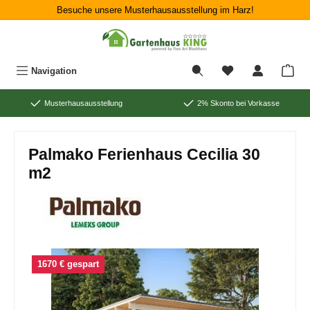
Besuche unsere Musterhausausstellung im Harz!
Zum Hauptinhalt springen
War
Navigation
Musterhausausstellung
2% Skonto bei Vorkasse
Palmako Ferienhaus Cecilia 30
m2
Bildergalerie überspringen
1670 € gespart