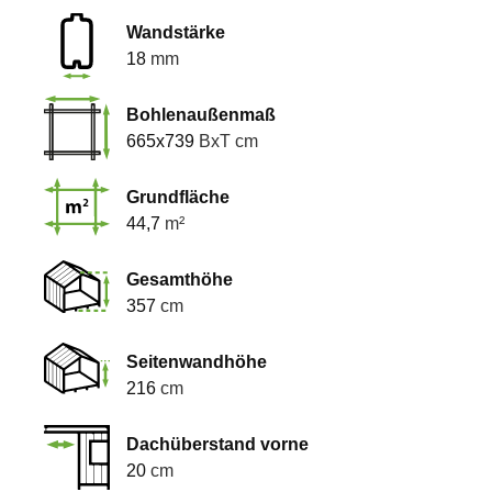
Wandstärke
18
mm
Bohlenaußenmaß
665x739
BxT cm
Grundfläche
44,7
m²
Gesamthöhe
357
cm
Seitenwandhöhe
216
cm
Dachüberstand vorne
20
cm