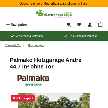
Besuche unsere Musterhausausstellung im Harz!
Zum Hauptinhalt springen
War
Navigation
Musterhausausstellung
2% Skonto bei Vorkasse
Carport & Co.
Holzgaragen
Palmako Holzgarage Andre
44,7 m² ohne Tor
Bildergalerie überspringen
890 € gespart