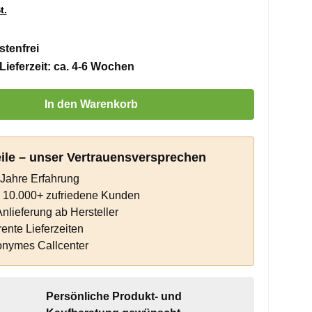
t.
tenfrei
Lieferzeit: ca. 4-6 Wochen
 Gib den gewünschten Wert ein oder benutze die Schaltflächen um die 
In den Warenkorb
eile – unser Vertrauensversprechen
Jahre Erfahrung
s 10.000+ zufriedene Kunden
Anlieferung ab Hersteller
ente Lieferzeiten
onymes Callcenter
Persönliche Produkt- und