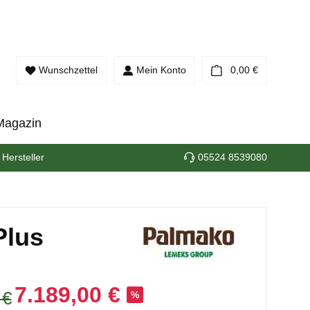
Warenkorb e
Wunschzettel
Mein Konto
0,00 €
Magazin
 Hersteller
05524 8539080
Plus
7.189,00 €
 €
%