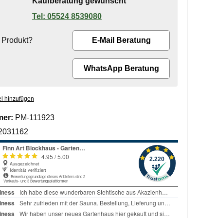
Kaufberatung gewünscht
05524 8539080
 Produkt?
E-Mail Beratung
WhatsApp Beratung
l hinzufügen
mer:
PM-111923
2031162