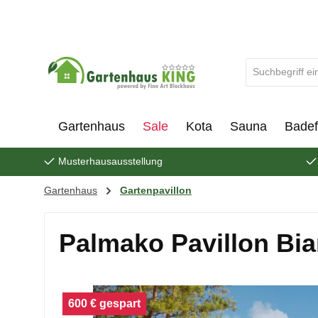
um Hauptinhalt springen
Zur Suche springen
Gartenhaus
Sale
Kota
Sauna
Badef
Musterhausausstellung
Gartenhaus
Gartenpavillon
Palmako Pavillon Bia
Bildergalerie überspringen
600 € gespart