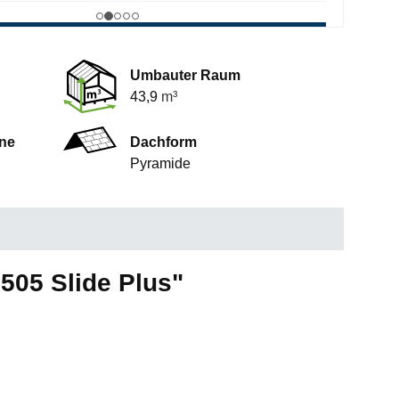
Umbauter Raum
43,9
m³
ne
Dachform
Pyramide
505 Slide Plus"