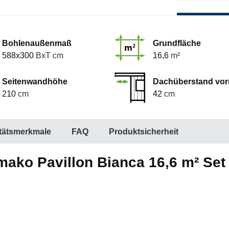
Bohlenaußenmaß
Grundfläche
588x300
BxT cm
16,6
m²
Seitenwandhöhe
Dachüberstand vor
210
cm
42
cm
itätsmerkmale
FAQ
Produktsicherheit
ako Pavillon Bianca 16,6 m² Set 