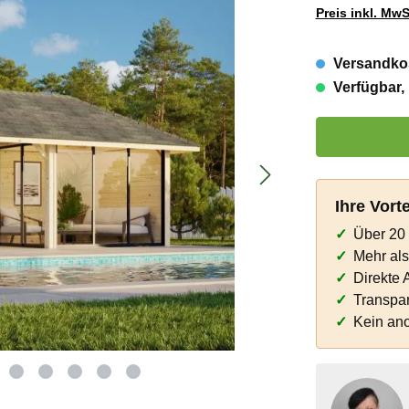
Preis inkl. MwS
Versandkos
Verfügbar, 
Produkt Anzahl:
Ihre Vort
Über 20 
Mehr al
Direkte 
Transpar
Kein an