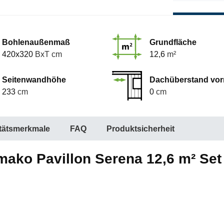
Bohlenaußenmaß
Grundfläche
420x320
BxT cm
12,6
m²
Seitenwandhöhe
Dachüberstand vor
233
cm
0
cm
itätsmerkmale
FAQ
Produktsicherheit
ako Pavillon Serena 12,6 m² Set 