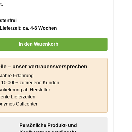
t.
tenfrei
Lieferzeit: ca. 4-6 Wochen
 Gib den gewünschten Wert ein oder benutze die Schaltflächen um die 
In den Warenkorb
eile – unser Vertrauensversprechen
Jahre Erfahrung
s 10.000+ zufriedene Kunden
Anlieferung ab Hersteller
ente Lieferzeiten
onymes Callcenter
Persönliche Produkt- und