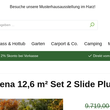
Besuche unsere Musterhausausstellung im Harz!
ass & Hottub
Garten
Carport & Co.
Camping
2% Skonto bei Vorkasse
Direkt vom
ena 12,6 m² Set 2 Slide Pl
9.719,00