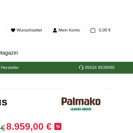
Warenkorb e
Wunschzettel
Mein Konto
0,00 €
Magazin
 Hersteller
05524 8539080
us
8.959,00 €
 €
%