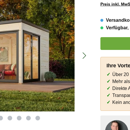
Preis inkl. MwS
Versandkos
Verfügbar, 
Produkt Anzahl:
Ihre Vort
Über 20 
Mehr al
Direkte 
Transpar
Kein an