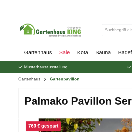
um Hauptinhalt springen
Zur Suche springen
Gartenhaus
Sale
Kota
Sauna
Badef
Musterhausausstellung
Gartenhaus
Gartenpavillon
Palmako Pavillon Ser
Bildergalerie überspringen
760 € gespart