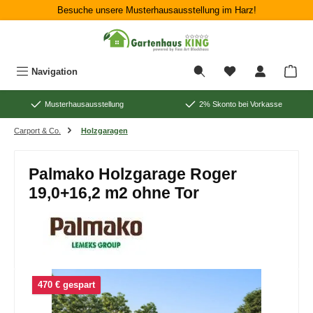
Besuche unsere Musterhausausstellung im Harz!
Zum Hauptinhalt springen
War
Navigation
Musterhausausstellung
2% Skonto bei Vorkasse
Carport & Co.
Holzgaragen
Palmako Holzgarage Roger
19,0+16,2 m2 ohne Tor
Bildergalerie überspringen
470 € gespart