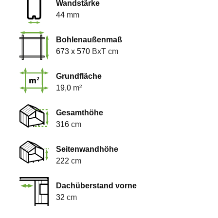
Wandstärke
44
mm
Bohlenaußenmaß
673 x 570
BxT cm
Grundfläche
19,0
m²
Gesamthöhe
316
cm
Seitenwandhöhe
222
cm
Dachüberstand vorne
32
cm